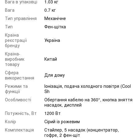
Вага в упаковці
1.03 кг
Вага
0.7 кг
Тип управління
Механічне
Тип
Фен-щітка
Країна
реєстрації
Україна
бренду
Країна-
виробник
Китай
товару
Сфера
Для дому
використання
Режими та
Іонізація, подача холодного повітря (Cool
функції
Sh
Особливості
Обертання кабелю на 360°, кнопка зняття
насадок, дисплей
Потужність, Вт
1200 Вт
Колір
Сірий із рожевим
Комплектація
Стайлер, 5 насадок (концентратор,
гофре, 2 фен-щіт