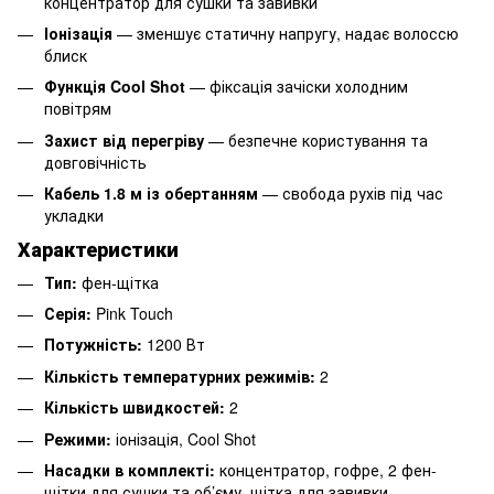
концентратор для сушки та завивки
Іонізація
— зменшує статичну напругу, надає волоссю
блиск
Функція Cool Shot
— фіксація зачіски холодним
повітрям
Захист від перегріву
— безпечне користування та
довговічність
Кабель 1.8 м із обертанням
— свобода рухів під час
укладки
Характеристики
Тип:
фен-щітка
Серія:
Pink Touch
Потужність:
1200 Вт
Кількість температурних режимів:
2
Кількість швидкостей:
2
Режими:
іонізація, Cool Shot
Насадки в комплекті:
концентратор, гофре, 2 фен-
щітки для сушки та об’єму, щітка для завивки