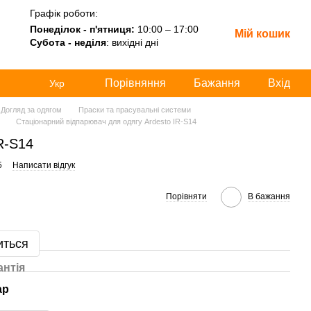
Графік роботи:
Понеділок - п'ятниця:
10:00 – 17:00
Мій кошик
Субота - неділя
: вихідні дні
Порівняння
Бажання
Вхід
Укр
Догляд за одягом
Праски та прасувальні системи
Стаціонарний відпарювач для одягу Ardesto IR-S14
R-S14
5
Написати відгук
Порівняти
В бажання
иться
антія
ар