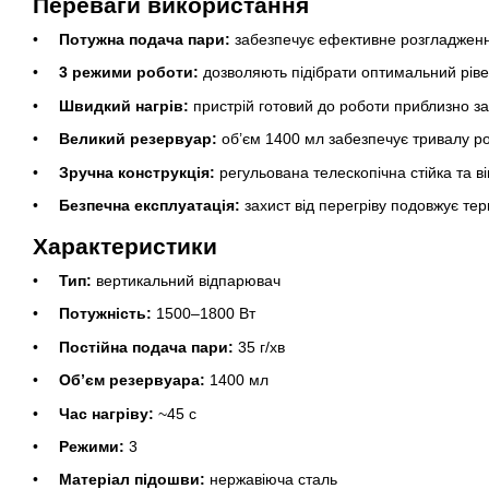
Переваги використання
Потужна подача пари:
забезпечує ефективне розгладження
3 режими роботи:
дозволяють підібрати оптимальний рівен
Швидкий нагрів:
пристрій готовий до роботи приблизно за
Великий резервуар:
об’єм 1400 мл забезпечує тривалу р
Зручна конструкція:
регульована телескопічна стійка та 
Безпечна експлуатація:
захист від перегріву подовжує те
Характеристики
Тип:
вертикальний відпарювач
Потужність:
1500–1800 Вт
Постійна подача пари:
35 г/хв
Об’єм резервуара:
1400 мл
Час нагріву:
~45 с
Режими:
3
Матеріал підошви:
нержавіюча сталь