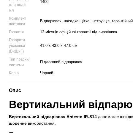
1400
для води,
мл
Комплект
Відпарювач, насадка-щітка, інструкція, гарантійни
поставки
Гарантія
12 місяців офіційної гарантії від виробника
Габарити
упаковки
41.0 х 43.0 х 47.0 см
(ВхШхГ)
Тип праски/
Підлоговий відпарювач
системи
Колір
Чорний
Опис
Вертикальний відпарюв
Вертикальний відпарювач Ardesto IR-S14
допомагає швидко
щоденне використання.