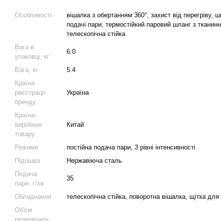
Особливості
вішалка з обертанням 360°, захист від перегріву, 
подачі пари, термостійкий паровий шланг з тканин
телескопічна стійка
Вага в
6.0
упаковці, кг
Вага, кг
5.4
Країна
реєстрації
Україна
бренду
Країна-
виробник
Китай
товару
Режими
постійна подача пари, 3 рівні інтенсивності
Підошва
Нержавіюча сталь
Подача
35
пари, г/хв
Обладнання
телескопічна стійка, поворотна вішалка, щітка для
Об'єм
резервуару