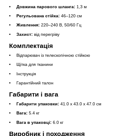
Довжина парового шланга:
1,3 м
Регульована стійка:
46–120 см
Живлення:
220–240 В, 50/60 Гц
Захист:
від перегріву
Комплектація
Відпарювач із телескопічною стійкою
Щітка для тканини
Інструкція
Гарантійний талон
Габарити і вага
Габарити упаковки:
41.0 х 43.0 х 47.0 см
Вага:
5.4 кг
Вага в упаковці:
6.0 кг
Виробник і походження