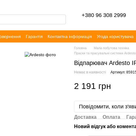
+380 96 308 2999
повернення
Гарантія
Контактна інформація
Угода користувача
уки
Головна
Мала побутова техніка
Праски та прасувальні системи Ardesto
Відпарювач Ardesto I
Немає в наявності
Артикул: 8591
2 191 грн
Повідомити, коли з'яв
Доставка
Оплата
Гар
Новий відгук або комент