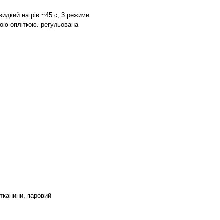
швидкий нагрів ~45 с, 3 режими
ною опліткою, регульована
 тканини, паровий