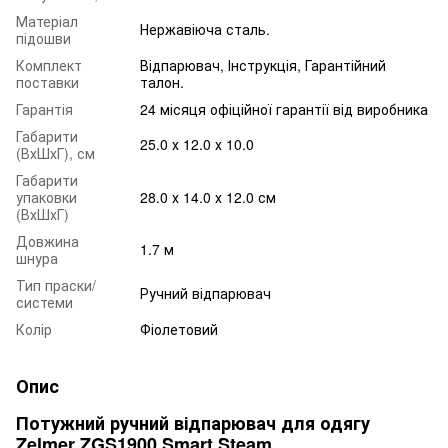
Матеріал
Нержавіюча сталь.
підошви
Комплект
Відпарювач, Інструкція, Гарантійний
поставки
талон.
Гарантія
24 місяця офіційної гарантії від виробника
Габарити
25.0 х 12.0 х 10.0
(ВхШхГ), см
Габарити
упаковки
28.0 х 14.0 х 12.0 см
(ВхШхГ)
Довжина
1.7 м
шнура
Тип праски/
Ручний відпарювач
системи
Колір
Фіолетовий
Опис
Потужний ручний відпарювач для одягу
Zelmer ZGS1900 Smart Steam