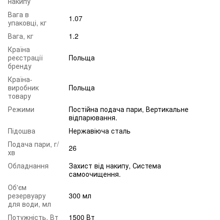
накипу
Вага в
1.07
упаковці, кг
Вага, кг
1.2
Країна
реєстрації
Польща
бренду
Країна-
виробник
Польща
товару
Режими
Постійна подача пари, Вертикальне
відпарювання.
Підошва
Нержавіюча сталь
Подача пари, г/
26
хв
Обладнання
Захист від накипу, Система
самоочищення.
Об'єм
резервуару
300 мл
для води, мл
Потужність, Вт
1500 Вт