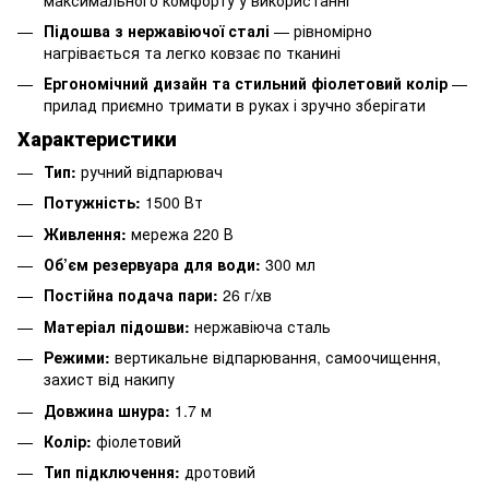
Підошва з нержавіючої сталі
— рівномірно
нагрівається та легко ковзає по тканині
Ергономічний дизайн та стильний фіолетовий колір
—
прилад приємно тримати в руках і зручно зберігати
Характеристики
Тип:
ручний відпарювач
Потужність:
1500 Вт
Живлення:
мережа 220 В
Об’єм резервуара для води:
300 мл
Постійна подача пари:
26 г/хв
Матеріал підошви:
нержавіюча сталь
Режими:
вертикальне відпарювання, самоочищення,
захист від накипу
Довжина шнура:
1.7 м
Колір:
фіолетовий
Тип підключення:
дротовий