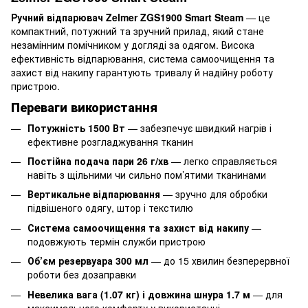
Ручний відпарювач Zelmer ZGS1900 Smart Steam
— це
компактний, потужний та зручний прилад, який стане
незамінним помічником у догляді за одягом. Висока
ефективність відпарювання, система самоочищення та
захист від накипу гарантують тривалу й надійну роботу
пристрою.
Переваги використання
Потужність 1500 Вт
— забезпечує швидкий нагрів і
ефективне розгладжування тканин
Постійна подача пари 26 г/хв
— легко справляється
навіть з щільними чи сильно пом’ятими тканинами
Вертикальне відпарювання
— зручно для обробки
підвішеного одягу, штор і текстилю
Система самоочищення та захист від накипу
—
подовжують термін служби пристрою
Об’єм резервуара 300 мл
— до 15 хвилин безперервної
роботи без дозаправки
Невелика вага (1.07 кг) і довжина шнура 1.7 м
— для
максимального комфорту у використанні