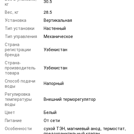
30.5
кг
Вес, кг
28.5
Установка
Вертикальная
Тип установки
Настенный
Тип управления
Механическое
Страна
регистрации
Узбекистан
бренда
Страна-
производитель
Узбекистан
товара
Способ подачи
Напорный
воды
Регулировка
температуры
Внешний терморегулятор
воды
Цвет
Белый
Питание
От сети
Особенности
сухой ТЭН, магниевый анод, термостат,
предохранительный клапан