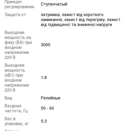
Принцип
Ступенчатый
регулирования
Защита от
затримка, захист від короткого
замикання, захист від перегріву, захист
від підвищеної та зниженої напруги
Выходная
мощность на
фазу (ВА) при
3000
входном
напряжении
220 В
Выходная
мощность
(кВт) при
1.8
входном
напряжении
220 В
Вид
Релейные
Входная
50 - 60
частота, Гц
Вес в
5.3
упаковке, кг