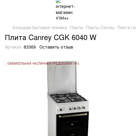
Большая бытовая техника
Плиты
Плиты Canrey
Плита га
Плита Canrey CGK 6040 W
Артикул:
83369
Оставить отзыв
ОБЯЗАТЕЛЬНАЯ ЧАСТИЧНАЯ ПРЕДОПЛАТА 10%