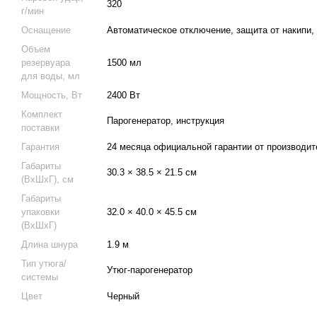
320
г/мин
Оснащение
Автоматическое отключение, защита от накипи, 
Объем
резервуара
1500 мл
для воды, мл
Мощность, Вт
2400 Вт
Комплект
Парогенератор, инструкция
поставки
Гарантия
24 месяца официальной гарантии от производит
Габариты
30.3 × 38.5 × 21.5 см
(ВхШхГ), см
Габариты
упаковки
32.0 × 40.0 × 45.5 см
(ВхШхГ)
Длина шнура
1.9 м
Тип утюга/
Утюг-парогенератор
системы
Цвет
Черный