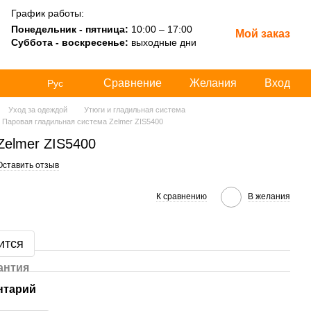
График работы:
Понедельник - пятница:
10:00 – 17:00
Мой заказ
Суббота - воскресенье:
выходные дни
Сравнение
Желания
Вход
Рус
Уход за одеждой
Утюги и гладильная система
Паровая гладильная система Zelmer ZIS5400
Zelmer ZIS5400
Оставить отзыв
К сравнению
В желания
ится
антия
нтарий