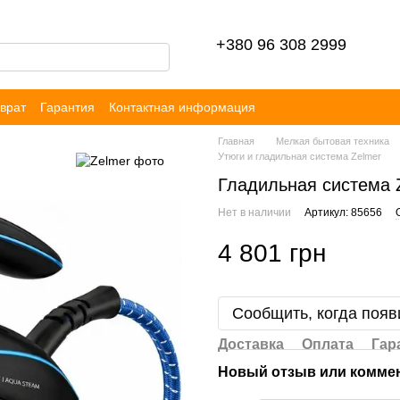
+380 96 308 2999
врат
Гарантия
Контактная информация
ор публичной оферты
Блог
Отзывы
Главная
Мелкая бытовая техника
Утюги и гладильная система Zelmer
Гладильная система 
Нет в наличии
Артикул: 85656
4 801 грн
Сообщить, когда появ
Доставка
Оплата
Гар
Новый отзыв или комме