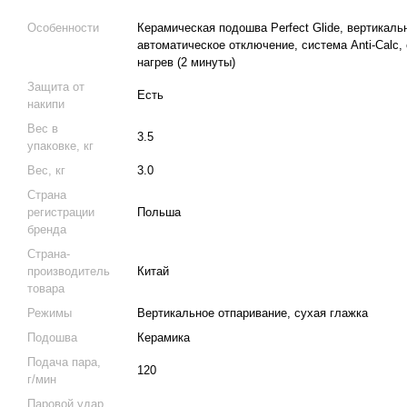
Особенности
Керамическая подошва Perfect Glide, вертикаль
автоматическое отключение, система Anti-Calc,
нагрев (2 минуты)
Защита от
Есть
накипи
Вес в
3.5
упаковке, кг
Вес, кг
3.0
Страна
регистрации
Польша
бренда
Страна-
производитель
Китай
товара
Режимы
Вертикальное отпаривание, сухая глажка
Подошва
Керамика
Подача пара,
120
г/мин
Паровой удар,