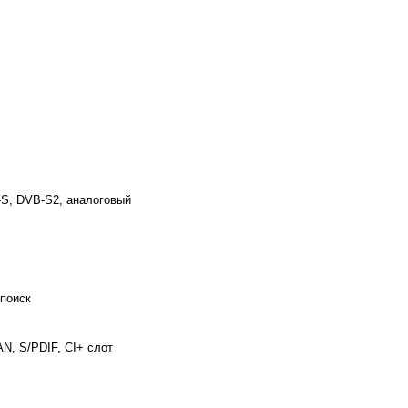
S, DVB-S2, аналоговый
 поиск
AN, S/PDIF, CI+ слот