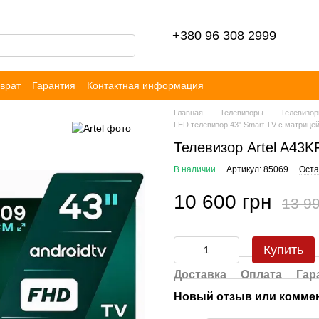
+380 96 308 2999
врат
Гарантия
Контактная информация
ор публичной оферты
Блог
Отзывы
Главная
Телевизоры
Телевизо
LED телевизор 43" Smart TV с матрицей
Телевизор Artel A43K
В наличии
Артикул: 85069
Оста
10 600 грн
13 99
Купить
Доставка
Оплата
Гар
Новый отзыв или комме