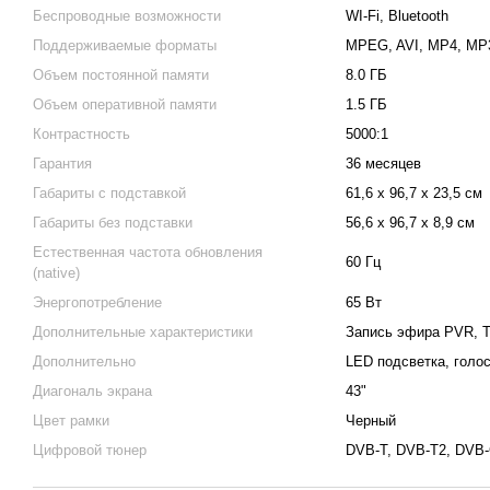
Беспроводные возможности
WI-Fi, Bluetooth
Поддерживаемые форматы
MPEG, AVI, MP4, MP
Объем постоянной памяти
8.0 ГБ
Объем оперативной памяти
1.5 ГБ
Контрастность
5000:1
Гарантия
36 месяцев
Габариты с подставкой
61,6 x 96,7 x 23,5 см
Габариты без подставки
56,6 x 96,7 x 8,9 см
Естественная частота обновления
60 Гц
(native)
Энергопотребление
65 Вт
Дополнительные характеристики
Запись эфира PVR, Ti
Дополнительно
LED подсветка, голо
Диагональ экрана
43"
Цвет рамки
Черный
Цифровой тюнер
DVB-T, DVB-T2, DVB-