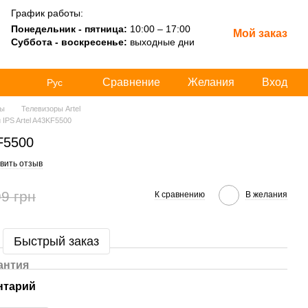
График работы:
Понедельник - пятница:
10:00 – 17:00
Мой заказ
Суббота - воскресенье:
выходные дни
Сравнение
Желания
Вход
Рус
ры
Телевизоры Artel
 IPS Artel A43KF5500
F5500
вить отзыв
9 грн
К сравнению
В желания
Быстрый заказ
антия
нтарий