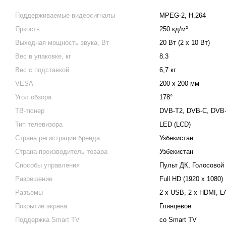
Поддерживаемые видеосигналы
MPEG-2, H.264
Яркость
250 кд/м²
Выходная мощность звука, Вт
20 Вт (2 x 10 Вт)
Вес в упаковке, кг
8.3
Вес с подставкой
6,7 кг
VESA
200 x 200 мм
Угол обзора
178°
ТВ-тюнер
DVB-T2, DVB-C, DVB-
Тип телевизора
LED (LCD)
Страна регистрации бренда
Узбекистан
Страна-производитель товара
Узбекистан
Способы управления
Пульт ДК, Голосовой
Разрешение
Full HD (1920 x 1080)
Разъемы
2 x USB, 2 x HDMI, L
Покрытие экрана
Глянцевое
Поддержка Smart TV
со Smart TV