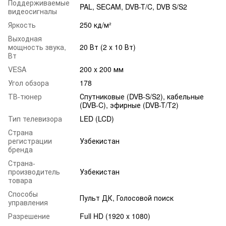
Поддерживаемые
PAL, SECAM, DVB-T/C, DVB S/S2
видеосигналы
Яркость
250 кд/м²
Выходная
мощность звука,
20 Вт (2 x 10 Вт)
Вт
VESA
200 x 200 мм
Угол обзора
178
ТВ-тюнер
Спутниковые (DVB-S/S2), кабельные
(DVB-C), эфирные (DVB-T/T2)
Тип телевизора
LED (LCD)
Страна
регистрации
Узбекистан
бренда
Страна-
производитель
Узбекистан
товара
Способы
Пульт ДК, Голосовой поиск
управления
Разрешение
Full HD (1920 x 1080)