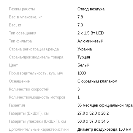
Режим работы
Отвод воздуха
Вес в упаковке, кг
7.8
Вес, кг
7.0
Тип освещения
2 х 1.5 Вт LED
Тип фильтра
Алюминиевый
Страна регистрации бренда
Украина
Страна-производитель товара
Турция
Цвет
Белый
Производительность, куб. м/ч
1000
Оснащение
С обратным клапаном
Количество скоростей
3
Количество/мощность моторов
1
Гарантия
36 месяцев официальной гара
Габариты (ВхШхГ), см
27.0 х 52.0 х 28.2
Габариты упаковки (ВхШхГ), см
58.0 х 37.0 х 34.5
Дополнительные характеристики
Диаметр воздуховода 150 мм