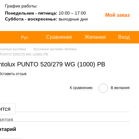
График работы:
Понедельник - пятница:
10:00 – 17:00
Мой заказ
Суббота - воскресенье:
выходные дни
Сравнение
Желания
Вход
Рус
хонные вытяжки
Кухонные вытяжки Ventolux
x PUNTO 520/279 WG (1000) PB
ntolux PUNTO 520/279 WG (1000) PB
Оставить отзыв
К сравнению
В желания
ится
антия
нтарий