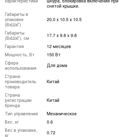
характеристики
шнура, блокировка включения при
снятой крышке.
Габариты в
упаковке
20.0 х 10.5 х 10.5
(ВхШхГ)
Габариты
17.7 х 9.8 х 9.8
(ВхШхГ), см
Гарантия
12 месяцев
Мощность, Вт
150 Вт
Сфера
Для дома
использования
Страна-
производитель
Китай
товара
Страна
регистрации
Китай
бренда
Тип управления
Механическое
Вес, кг
0.6
Вес в упаковке,
0.72
кг