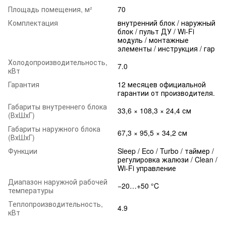
Площадь помещения, м²
70
Комплектация
внутренний блок / наружный
блок / пульт ДУ / Wi-Fi
модуль / монтажные
элементы / инструкция / гар
Холодопроизводительность,
7.0
кВт
Гарантия
12 месяцев официальной
гарантии от производителя.
Габариты внутреннего блока
33,6 × 108,3 × 24,4 см
(ВхШхГ)
Габариты наружного блока
67,3 × 95,5 × 34,2 см
(ВхШхГ)
Функции
Sleep / Eco / Turbo / таймер /
регулировка жалюзи / Clean /
Wi-Fi управление
Диапазон наружной рабочей
−20…+50 °C
температуры
Теплопроизводительность,
4.9
кВт