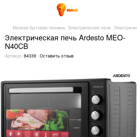
Мелкая бытовая техника
Электрические печи
Электричес
Электрическая печь Ardesto MEO-
N40CB
Артикул:
84339
Оставить отзыв