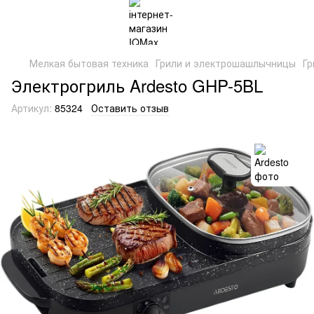
Мелкая бытовая техника
Грили и электрошашлычницы
Гр
Электрогриль Ardesto GHP-5BL
Артикул:
85324
Оставить отзыв