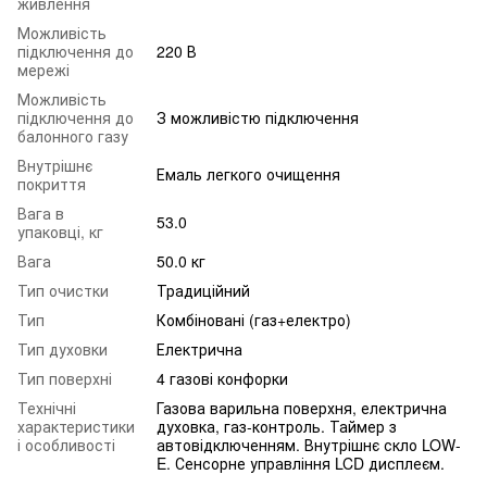
живлення
Можливість
підключення до
220 В
мережі
Можливість
підключення до
З можливістю підключення
балонного газу
Внутрішнє
Емаль легкого очищення
покриття
Вага в
53.0
упаковці, кг
Вага
50.0 кг
Тип очистки
Традиційний
Тип
Комбіновані (газ+електро)
Тип духовки
Електрична
Тип поверхні
4 газові конфорки
Технічні
Газова варильна поверхня, електрична
характеристики
духовка, газ-контроль. Таймер з
і особливості
автовідключенням. Внутрішнє скло LOW-
E. Сенсорне управління LCD дисплеєм.