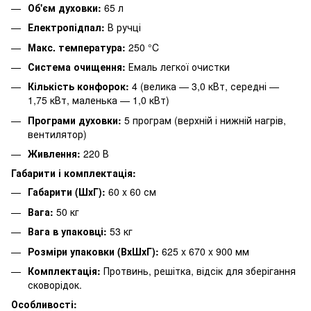
Об'єм духовки:
65 л
Електропідпал:
В ручці
Макс. температура:
250 °C
Система очищення:
Емаль легкої очистки
Кількість конфорок:
4 (велика — 3,0 кВт, середні —
1,75 кВт, маленька — 1,0 кВт)
Програми духовки:
5 програм (верхній і нижній нагрів,
вентилятор)
Живлення:
220 В
Габарити і комплектація:
Габарити (ШхГ):
60 x 60 см
Вага:
50 кг
Вага в упаковці:
53 кг
Розміри упаковки (ВхШхГ):
625 x 670 x 900 мм
Комплектація:
Протвинь, решітка, відсік для зберігання
сковорідок.
Особливості: