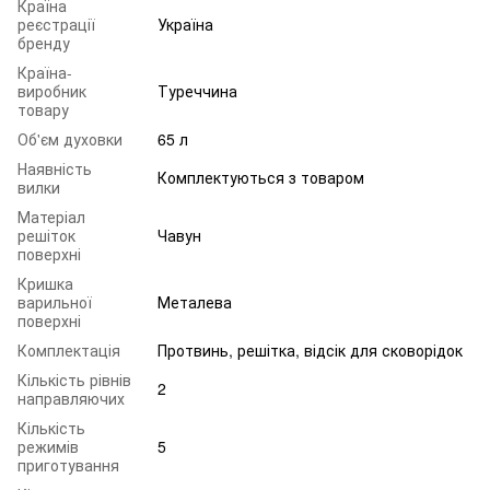
Країна
реєстрації
Україна
бренду
Країна-
виробник
Туреччина
товару
Об'єм духовки
65 л
Наявність
Комплектуються з товаром
вилки
Матеріал
решіток
Чавун
поверхні
Кришка
варильної
Металева
поверхні
Комплектація
Протвинь, решітка, відсік для сковорідок
Кількість рівнів
2
направляючих
Кількість
режимів
5
приготування