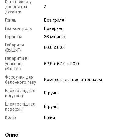
Кіл-ть скла у
дверцятах
2
духовки
Гриль
Без гриля
Газ-контроль
Поверхня
Гарантія
36 місяців.
Габарити
60.0 х 60.0
(ВхШхГ)
Габарити в
упаковці
62.5 х 67.0 х 90.0
(ВхШхГ)
Форсунки для
Комплектуються з товаром
балонного газу
Електропідпал
В ручці
в духовці
Електропідпал
В ручці
поверхні
Колір
Білий
Опис