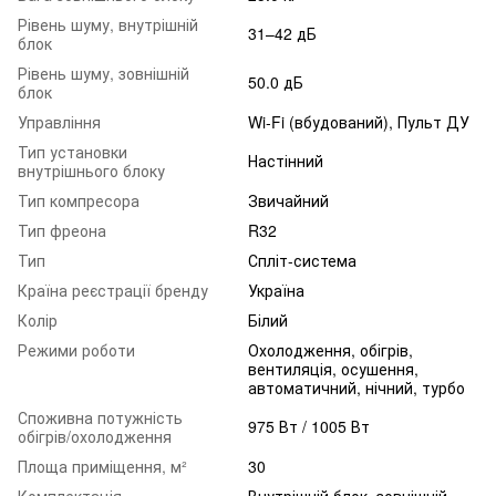
Рівень шуму, внутрішній
31–42 дБ
блок
Рівень шуму, зовнішній
50.0 дБ
блок
Управління
Wi-Fi (вбудований), Пульт ДУ
Тип установки
Настінний
внутрішнього блоку
Тип компресора
Звичайний
Тип фреона
R32
Тип
Спліт-система
Країна реєстрації бренду
Україна
Колір
Білий
Режими роботи
Охолодження, обігрів,
вентиляція, осушення,
автоматичний, нічний, турбо
Споживна потужність
975 Вт / 1005 Вт
обігрів/охолодження
Площа приміщення, м²
30
Комплектація
Внутрішній блок, зовнішній