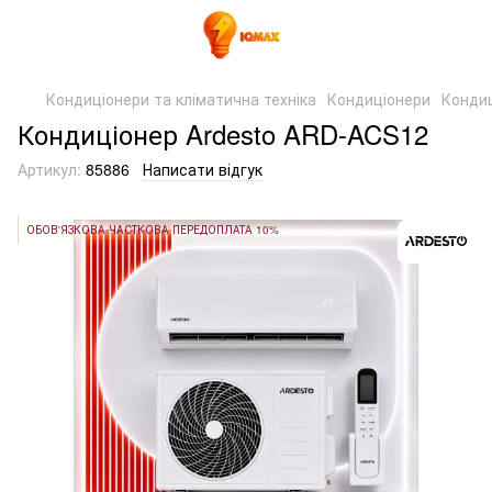
Кондиціонери та кліматична техніка
Кондиціонери
Кондиц
Кондиціонер Ardesto ARD-ACS12
Артикул:
85886
Написати відгук
ОБОВ'ЯЗКОВА ЧАСТКОВА ПЕРЕДОПЛАТА 10%