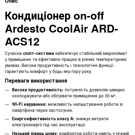
Опис
Кондиціонер on-off
Ardesto CoolAir ARD-
ACS12
Сучасна
спліт-система
забезпечує стабільний мікроклімат
у приміщенні та ефективно працює в різних температурних
умовах. Висока продуктивність і технологічні функції
гарантують комфорт у будь-яку пору року.
Переваги використання
Висока продуктивність:
потужність дозволяє швидко
охолоджувати або обігрівати приміщення до 30 м².
Wi-Fi керування:
можливість налаштування роботи зі
смартфона через застосунок.
Енергоефективність класу A:
знижує витрати
електроенергії під час експлуатації.
Низький рівень шуму:
комфортна робота навіть у нічний