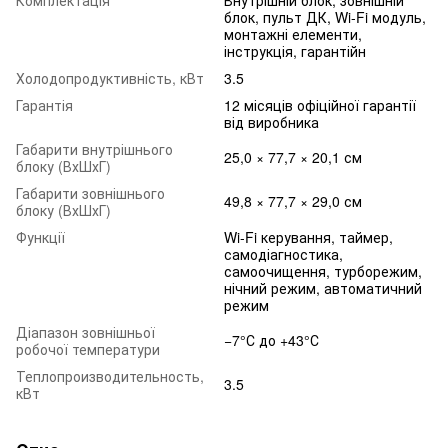
блок, пульт ДК, Wi-Fi модуль,
монтажні елементи,
інструкція, гарантійн
Холодопродуктивність, кВт
3.5
Гарантія
12 місяців офіційної гарантії
від виробника
Габарити внутрішнього
25,0 × 77,7 × 20,1 см
блоку (ВхШхГ)
Габарити зовнішнього
49,8 × 77,7 × 29,0 см
блоку (ВхШхГ)
Функції
Wi-Fi керування, таймер,
самодіагностика,
самоочищення, турборежим,
нічний режим, автоматичний
режим
Діапазон зовнішньої
−7°С до +43°С
робочої температури
Теплопроизводительность,
3.5
кВт