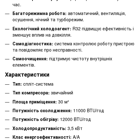
час.
Багаторежимна робота:
автоматичний, вентиляція,
осушення, нічний та турборежим.
Екологічний холодоагент:
R32 підвищує ефективність і
зменшує вплив на довкілля.
Самодіагностика:
система контролює роботу пристрою
та повідомляє про несправності.
Самоочищення:
підтримує чистоту внутрішніх
елементів.
Характеристики
Тип:
спліт-система
Тип компресора:
звичайний
Площа приміщення:
30 м²
Потужність охолодження:
11000 BTU/год
Потужність обігріву:
12000 BTU/год
Холодопродуктивність:
3,5 кВт
Клас енергоефективності:
A/A