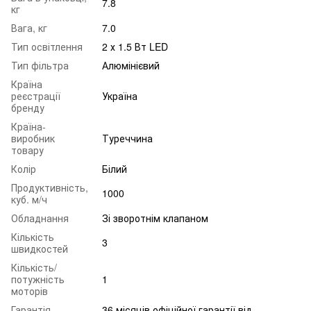
7.8
кг
Вага, кг
7.0
Тип освітлення
2 х 1.5 Вт LED
Тип фільтра
Алюмінієвий
Країна
реєстрації
Україна
бренду
Країна-
виробник
Туреччина
товару
Колір
Білий
Продуктивність,
1000
куб. м/ч
Обладнання
Зі зворотнім клапаном
Кількість
3
швидкостей
Кількість/
потужність
1
моторів
Гарантія
36 місяців офіційної гарантії від